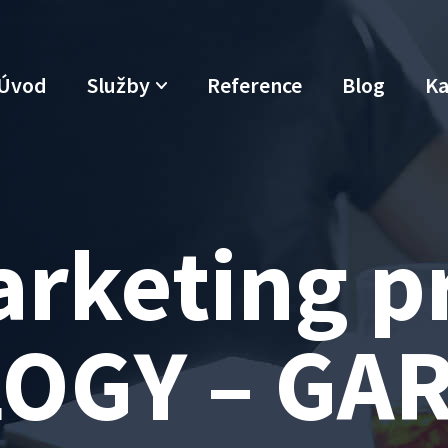
Úvod
Služby
Reference
Blog
Ka
arketing p
OGY – GA