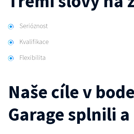
Třemi slovy na 
Serióznost
Kvalifikace
Flexibilita
Naše cíle v bod
Garage splnili 