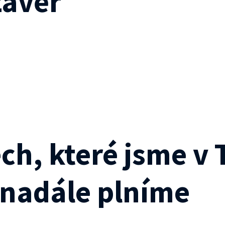
závěr
ech, které jsme v
a nadále plníme