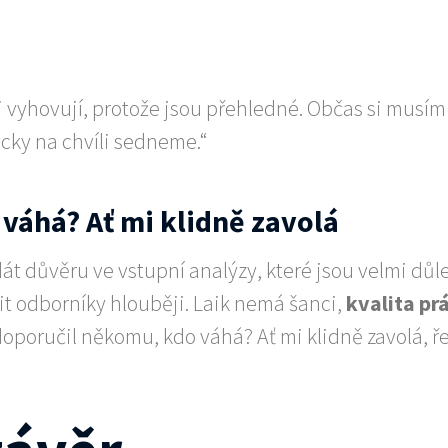
mi vyhovují, protože jsou přehledné. Občas si musím
dycky na chvíli sedneme.“
váhá? Ať mi klidně zavolá
dát důvěru ve vstupní analýzy, které jsou velmi důl
t odborníky hlouběji. Laik nemá šanci,
kvalita pr
 doporučil někomu, kdo váhá? Ať mi klidně zavolá, ř