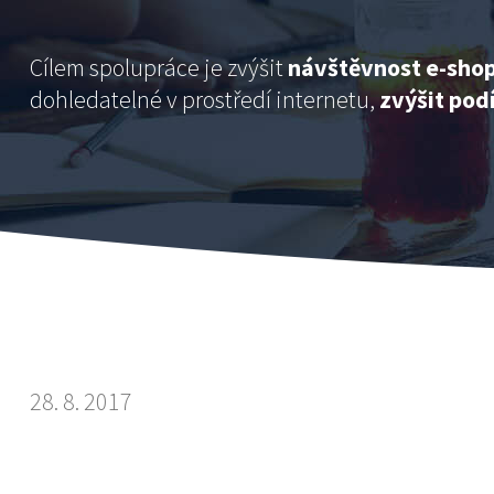
Cílem spolupráce je zvýšit
návštěvnost e-sho
dohledatelné v prostředí internetu,
zvýšit pod
28. 8. 2017