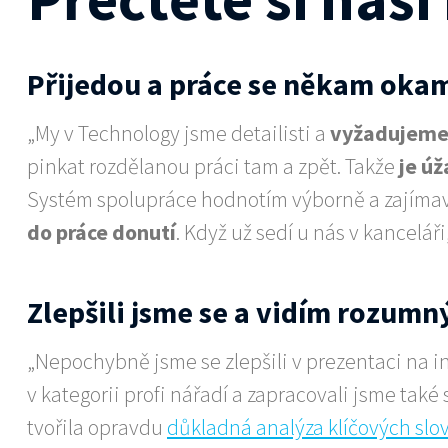
Přijedou a práce se někam oka
„My v Technology jsme detailisti a
vyžadujeme 
pinkat rozdělanou práci tam a zpět. Takže
je úž
Systém spolupráce hodnotím výborně a zajímav
do práce donutí
. Když už sedí u nás v kanceláři
Zlepšili jsme se a vidím rozumn
„Nepochybně jsme se zlepšili v prezentaci na i
v kategorii profi nářadí a zapracovali jsme tak
tvořila opravdu
důkladná analýza klíčových slo