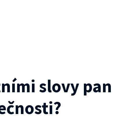
tními slovy pan
lečnosti?