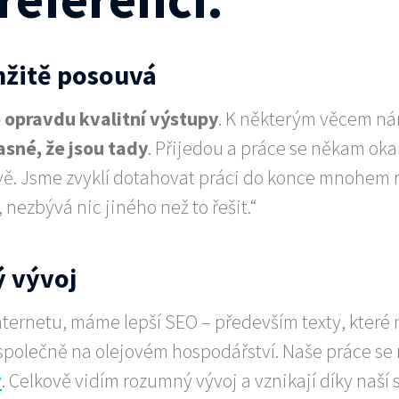
mžitě posouvá
opravdu kvalitní výstupy
. K některým věcem ná
asné, že jsou tady
. Přijedou a práce se někam okam
ě. Jsme zvyklí dotahovat práci do konce mnohem r
, nezbývá nic jiného než to řešit.“
ý vývoj
nternetu, máme lepší SEO – především texty, které n
é společně na olejovém hospodářství. Naše práce se 
v
. Celkově vidím rozumný vývoj a vznikají díky naší s