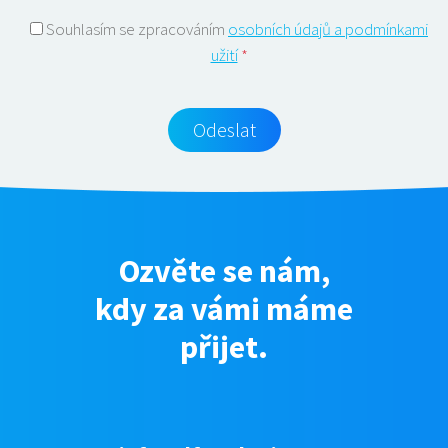
Souhlasím se zpracováním
osobních údajů a podmínkami
užití
*
Odeslat
Ozvěte se nám,
kdy za vámi máme
přijet.