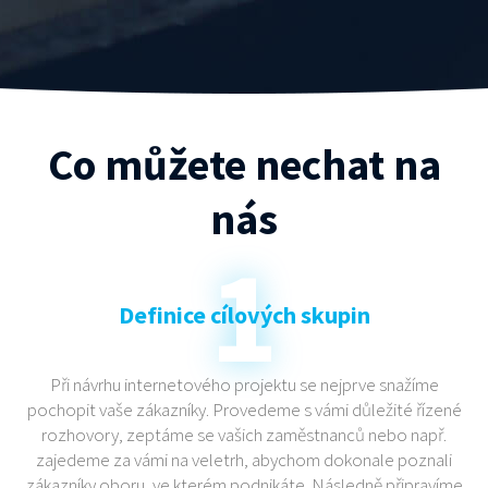
Co můžete nechat na
nás
Definice cílových skupin
Při návrhu internetového projektu se nejprve snažíme
pochopit vaše zákazníky. Provedeme s vámi důležité řízené
rozhovory, zeptáme se vašich zaměstnanců nebo např.
zajedeme za vámi na veletrh, abychom dokonale poznali
zákazníky oboru, ve kterém podnikáte. Následně připravíme