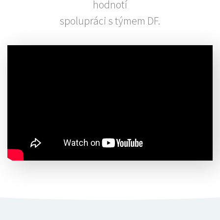
hodnotí
spolupráci s týmem DF.