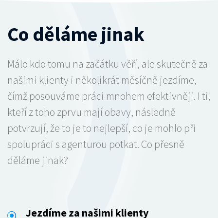
Co děláme jinak
Málo kdo tomu na začátku věří, ale skutečně za
našimi klienty i několikrát měsíčně jezdíme,
čímž posouváme práci mnohem efektivněji. I ti,
kteří z toho zprvu mají obavy, následně
potvrzují, že to je to nejlepší, co je mohlo při
spolupráci s agenturou potkat. Co přesně
děláme jinak?
Jezdíme za našimi klienty