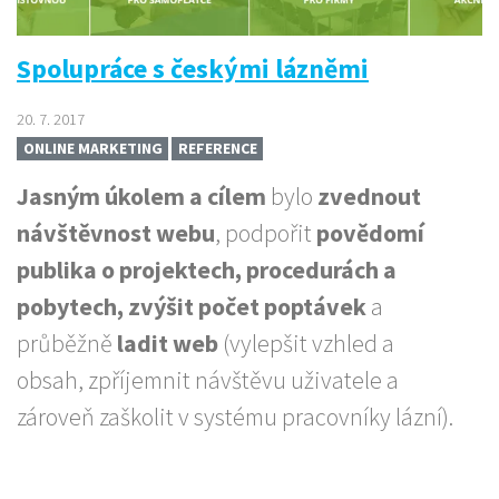
Spolupráce s českými lázněmi
20. 7. 2017
ONLINE MARKETING
REFERENCE
Jasným úkolem a cílem
bylo
zvednout
návštěvnost webu
, podpořit
povědomí
publika o projektech, procedurách a
pobytech, zvýšit počet poptávek
a
průběžně
ladit web
(vylepšit vzhled a
obsah, zpříjemnit návštěvu uživatele a
zároveň zaškolit v systému pracovníky lázní).